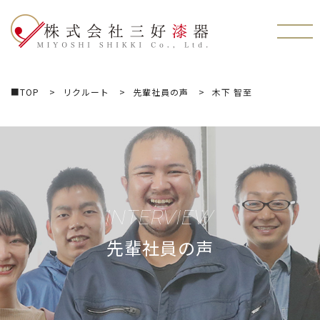
株式会社三好漆器
■TOP
リクルート
先輩社員の声
木下 智至
INTERVIEW
先輩社員の声