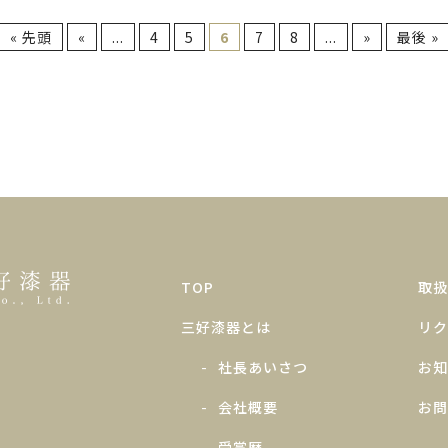
« 先頭
«
...
4
5
6
7
8
...
»
最後 »
TOP
取扱
三好漆器とは
リク
社長あいさつ
お知
会社概要
お問
受賞歴