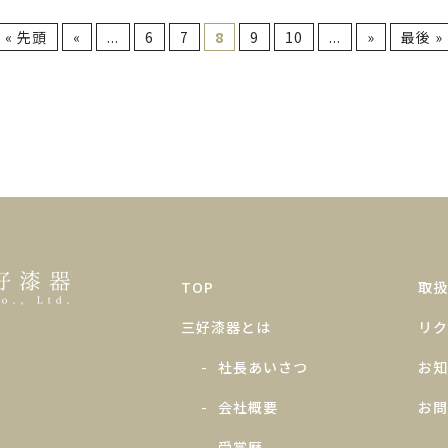
« 先頭
«
...
6
7
8
9
10
...
»
最後 »
TOP
取扱
三好漆器とは
リク
社長あいさつ
お知
会社概要
お問
受賞歴