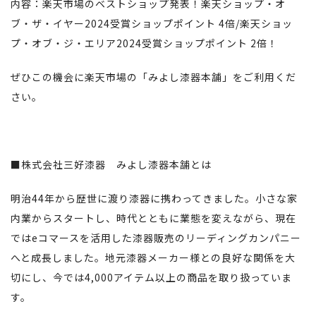
内容：楽天市場のベスト
ショップ
発表！楽天
ショップ
・
オ
ブ
・
ザ
・
イヤー
2024
受賞
ショップ
ポイント
4
倍
/
楽天
ショッ
プ
・
オブ
・ジ・エリア
2024
受賞
ショップ
ポイ
ント
2
倍！
ぜひこの機会に楽天市場の「みよし漆器本舗」をご利用くだ
さい。
■株式会社三好漆器 みよし漆器本舗とは
明治44年から歴世に渡り漆器に携わってきました。小さな家
内業からスタートし、時代とともに業態を変えながら、現在
ではeコマースを活用した漆器販売のリーディングカンパニー
へと成長しました。地元漆器メーカー様との良好な関係を大
切にし、今では4,000アイテム以上の商品を取り扱っていま
す。