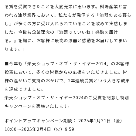
る賞を受賞できたことを大変光栄に思います。斜陽産業と言
われる漆器業界において、私たちが発信する『漆器のある暮ら
し』が多くの方に受け入れられていることを改めて実感しま
した。今後も企業理念の『漆器っていいね！感動を届け
る。』を胸に、お客様に最高の漆器と感動をお届けしてまい
ります。」
■今年も「楽天ショップ・オブ・ザ・イヤー2024」のお客様
投票において、多くの皆様からの応援をいただきました。皆
様の温かいご支持のおかげで、2年連続受賞という大きな成果
を達成できました。
楽天
ショップ
・
オブ
・
ザ
・
イヤー
2024
のご受賞を記念し特別
キャンペーンを実施いたします。
ポイントアップキャンペーン期間：
2025
年
1
月
31
日（金）
10:00
～
2025
年
2
月
4
日（
火）
9:59